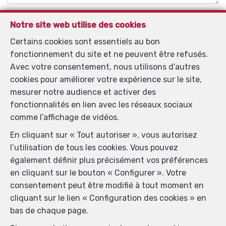
Validation anti-spam
Notre site web utilise des cookies
Certains cookies sont essentiels au bon
fonctionnement du site et ne peuvent être refusés.
*
Champs obligatoires
Avec votre consentement, nous utilisons d’autres
cookies pour améliorer votre expérience sur le site,
J'accepte de recevoir des informations par email de
mesurer notre audience et activer des
l’agence.
fonctionnalités en lien avec les réseaux sociaux
J'accepte de recevoir des SMS de notification.
comme l’affichage de vidéos.
En cliquant sur « Tout autoriser », vous autorisez
En envoyant ma demande de contact, je déclare
l’utilisation de tous les cookies. Vous pouvez
accepter que mes données complétées dans ce
également définir plus précisément vos préférences
formulaire soient utilisées pour les buts mentionnés ci-
en cliquant sur le bouton « Configurer ». Votre
dessus par Your Real Estate_11180 ; et ce, en accord
consentement peut être modifié à tout moment en
avec la
charte de protection de la vie privée
du site. Je
cliquant sur le lien « Configuration des cookies » en
peux à tout moment retirer mon consentement en
bas de chaque page.
introduisant une demande écrite à l’adresse