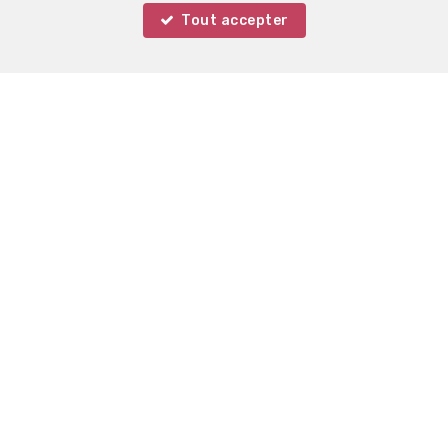
Tout accepter
Votre agent
Ilario PINGITORE