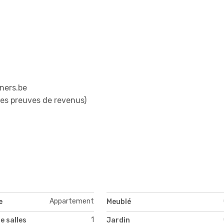
tners.be
res preuves de revenus)
Appartement
e
Meublé
1
e salles
Jardin