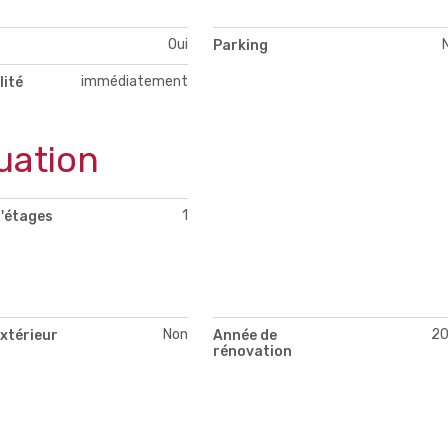
Oui
Parking
immédiatement
lité
uation
1
'étages
Non
2
xtérieur
Année de
rénovation