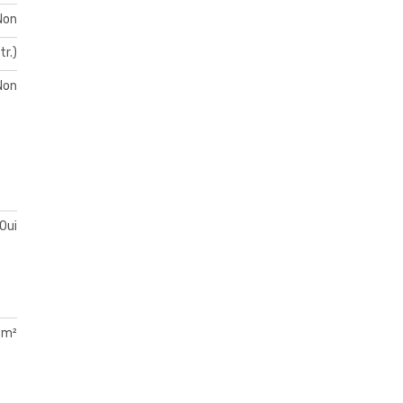
Non
tr.)
Non
Oui
 m²