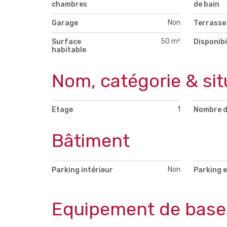
chambres
de bain
Non
Garage
Terrasse
50 m²
Surface
Disponibi
habitable
Nom, catégorie & sit
1
Etage
Nombre d
Bâtiment
Non
Parking intérieur
Parking e
Equipement de base