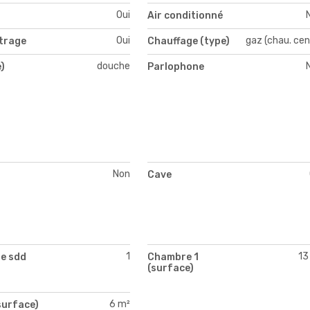
Oui
Air conditionné
Oui
gaz (chau. cen
itrage
Chauffage (type)
douche
)
Parlophone
Non
Cave
1
13
e sdd
Chambre 1
(surface)
6 m²
surface)