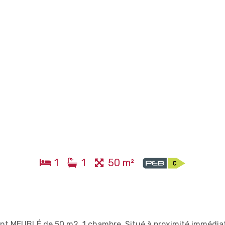
1
1
50 m²
ent MEUBLÉ de 50 m2, 1 chambre. Situé à proximité immédia