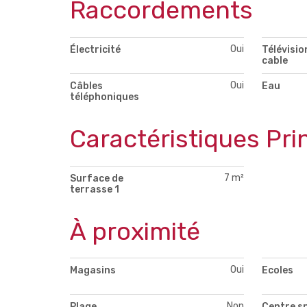
Raccordements
Oui
Électricité
Télévisio
cable
Oui
Câbles
Eau
téléphoniques
Caractéristiques Pri
7 m²
Surface de
terrasse 1
À proximité
Oui
Magasins
Ecoles
Non
Plage
Centre s