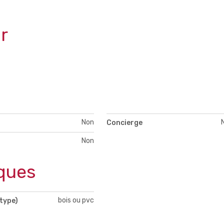
r
Non
Concierge
Non
ques
bois ou pvc
type)