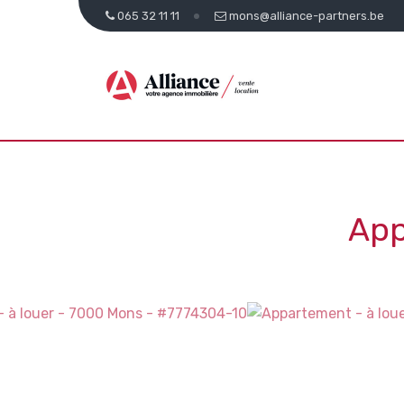
065 32 11 11
mons@alliance-partners.be
App