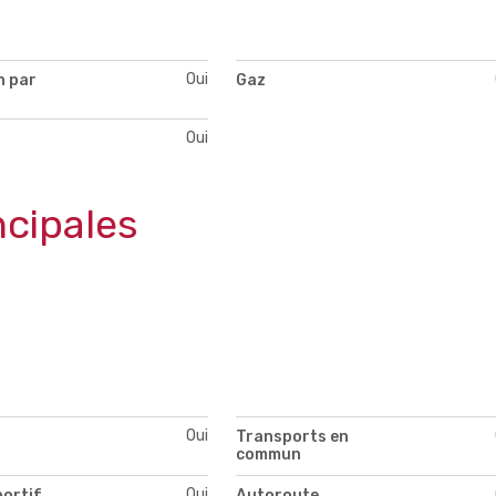
Oui
n par
Gaz
Oui
ncipales
Oui
Transports en
commun
Oui
portif
Autoroute