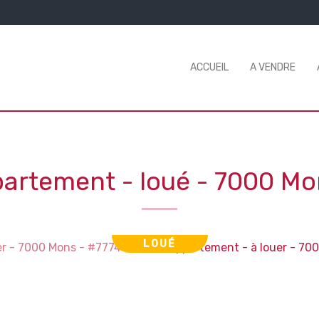
ACCUEIL
A VENDRE
artement - loué
-
7000 Mo
LOUÉ