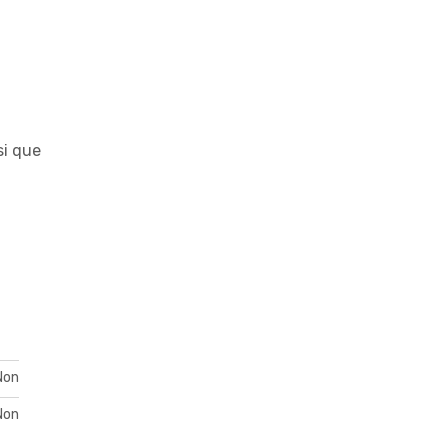
si que
Non
Non