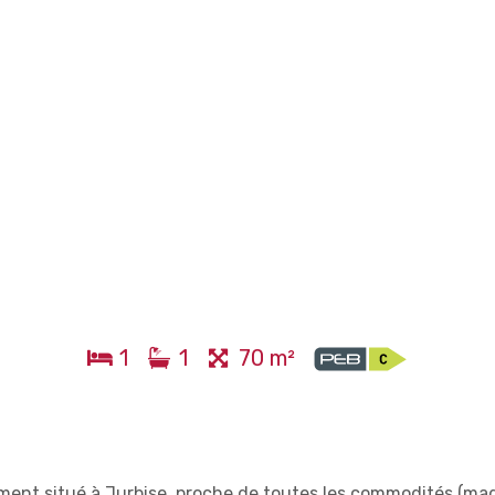
1
1
70 m²
ement situé à Jurbise, proche de toutes les commodités (ma