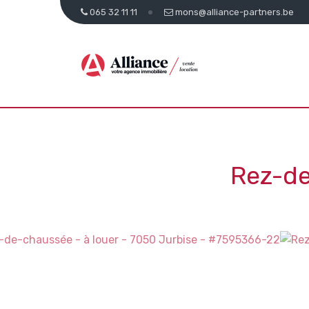
065 32 11 11
mons@alliance-partners.be
Rez-de