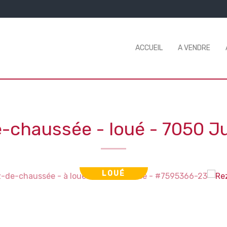
ACCUEIL
A VENDRE
-chaussée - loué
-
7050 Ju
LOUÉ