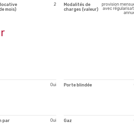
2
provision mensue
locative
Modalités de
avec régularisat
de mois)
charges (valeur)
annue
r
Oui
Porte blindée
Oui
n par
Gaz