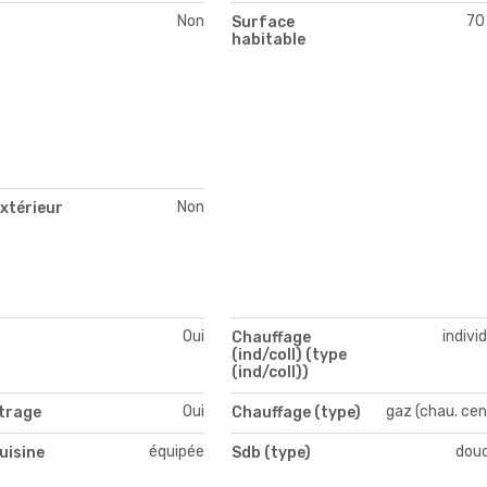
Non
70
Surface
habitable
Non
xtérieur
Oui
indivi
Chauffage
(ind/coll) (type
(ind/coll))
Oui
gaz (chau. cen
itrage
Chauffage (type)
équipée
dou
uisine
Sdb (type)