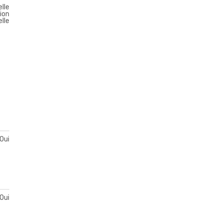
lle
ion
lle
Oui
Oui