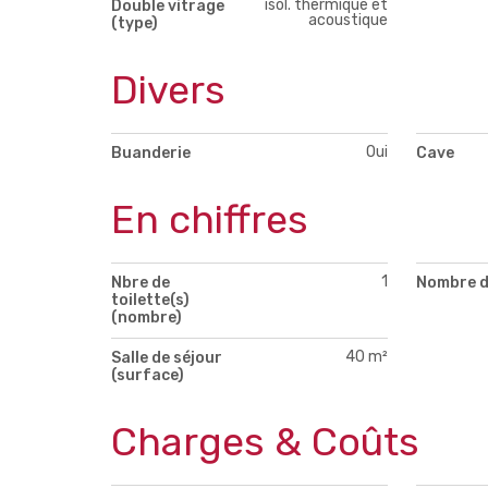
isol. thermique et
Double vitrage
acoustique
(type)
Divers
Oui
Buanderie
Cave
En chiffres
1
Nbre de
Nombre d
toilette(s)
(nombre)
40 m²
Salle de séjour
(surface)
Charges & Coûts