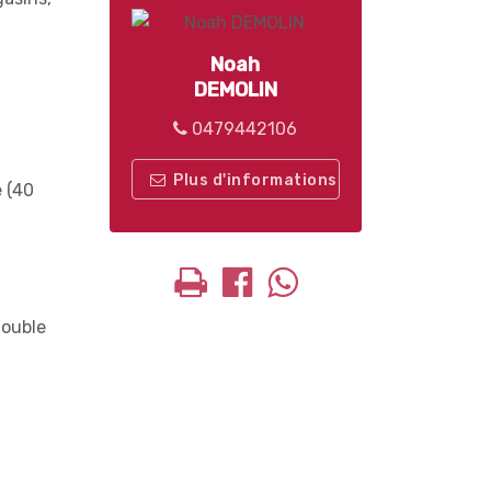
Noah
DEMOLIN
0479442106
Plus d'informations
e (40
double