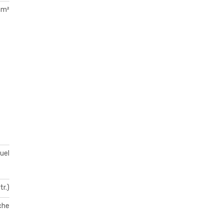
 m²
duel
tr.)
che