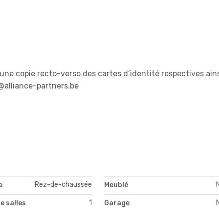
ne copie recto-verso des cartes d’identité respectives ain
@alliance-partners.be
Rez-de-chaussée
e
Meublé
1
e salles
Garage