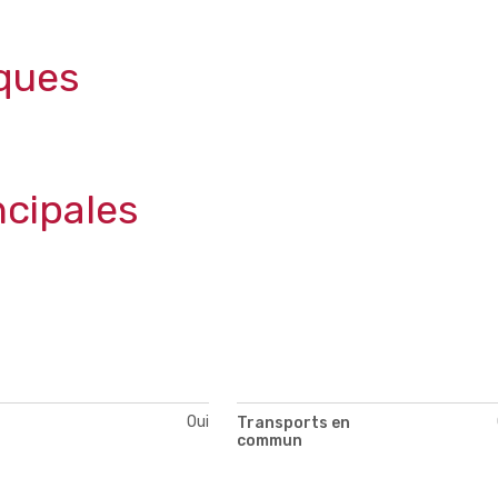
ques
ncipales
Oui
Transports en
commun