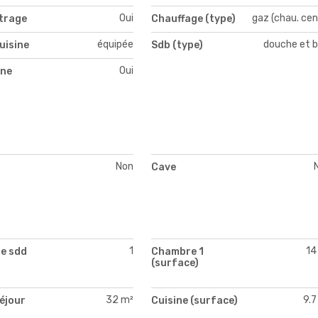
Oui
gaz (chau. cen
itrage
Chauffage (type)
équipée
douche et b
uisine
Sdb (type)
Oui
ne
Non
Cave
1
14
e sdd
Chambre 1
(surface)
32 m²
9.7
séjour
Cuisine (surface)
)