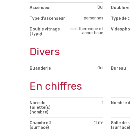
Oui
Ascenseur
Double v
personnes
Type d'ascenseur
Type de c
isol. thermique et
Double vitrage
Videopho
acoustique
(type)
Divers
Oui
Buanderie
Bureau
En chiffres
1
Nbre de
Nombre d
toilette(s)
(nombre)
11 m²
Chambre 2
Salle de 
(surface)
(surface