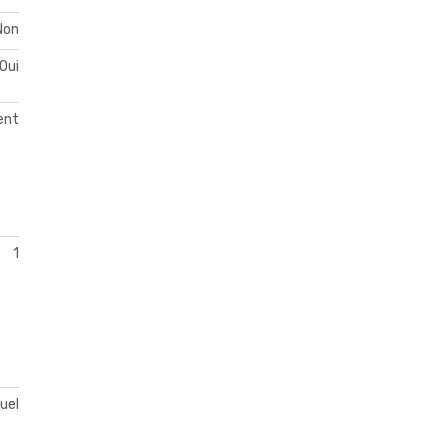
Non
Oui
ent
1
duel