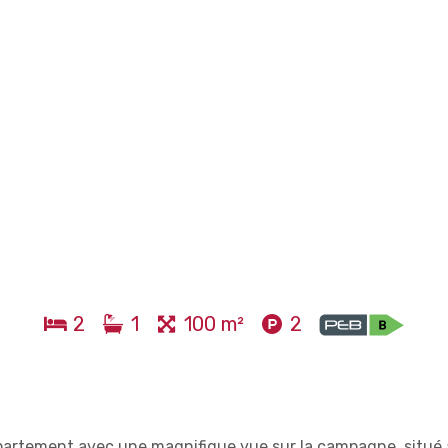
2
1
100 m²
2
ppartement avec une magnifique vue sur la campagne, situé