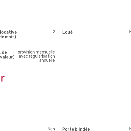
2
locative
Loué
de mois)
provision mensuelle
s de
avec régularisation
valeur)
annuelle
r
Non
Porte blindée