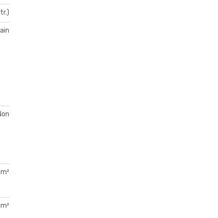
tr.)
ain
Non
 m²
 m²