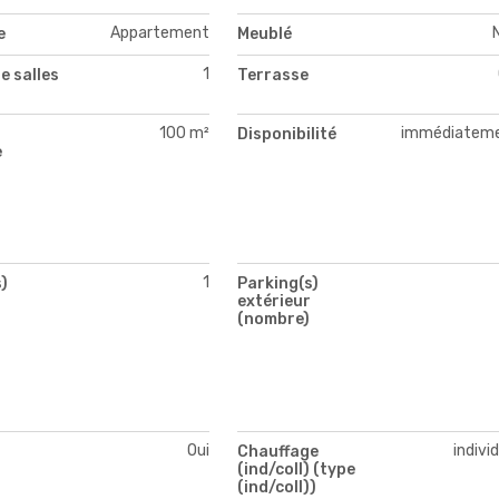
Appartement
e
Meublé
1
e salles
Terrasse
100 m²
immédiatem
Disponibilité
e
1
)
Parking(s)
extérieur
(nombre)
Oui
indivi
Chauffage
(ind/coll) (type
(ind/coll))