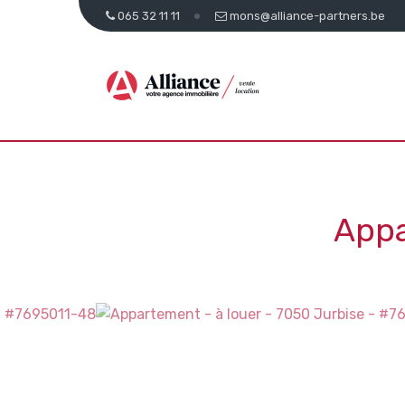
065 32 11 11
mons@alliance-partners.be
Appa