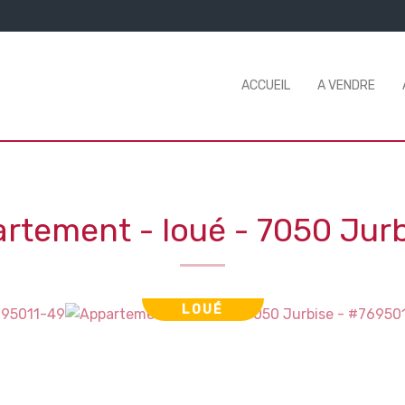
ACCUEIL
A VENDRE
rtement - loué
-
7050 Jurb
LOUÉ