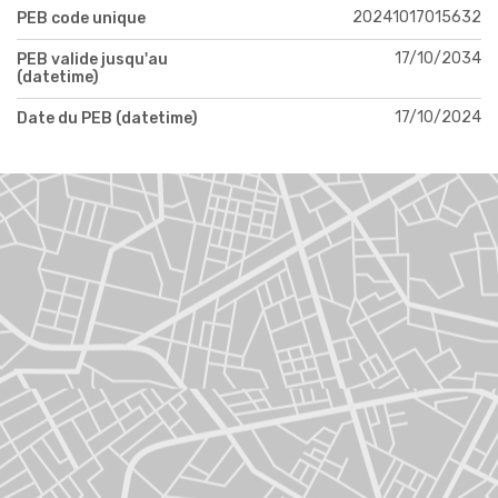
20241017015632
PEB code unique
17/10/2034
PEB valide jusqu'au
(datetime)
17/10/2024
Date du PEB (datetime)