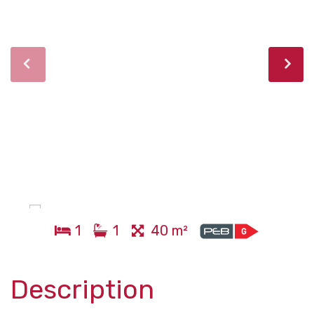
1
1
40 m²
Description