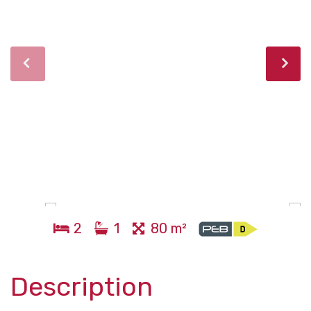
2
1
80 m²
Description