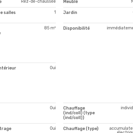
Rez-de-chaussée
e
Meublé
1
e salles
Jardin
85 m²
immédiatem
Disponibilité
e
Oui
ntérieur
Oui
indivi
Chauffage
(ind/coll) (type
(ind/coll))
Oui
accumulate
itrage
Chauffage (type)
électriq