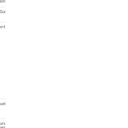
Non
Oui
ent
duel
urs
ues