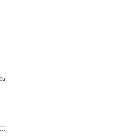
Oui
741