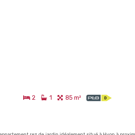
2
1
85 m²
 appartement rez de jardin idéalement situé à Hyon à proxim