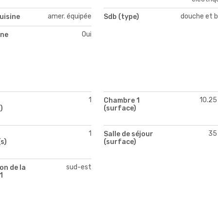
amer. équipée
douche et b
uisine
Sdb (type)
Oui
ne
1
10.25
Chambre 1
)
(surface)
1
35
Salle de séjour
s)
(surface)
sud-est
on de la
1