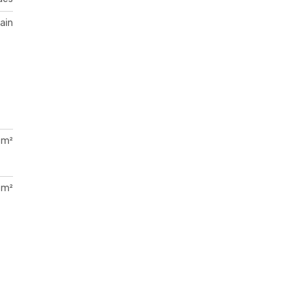
ain
 m²
 m²