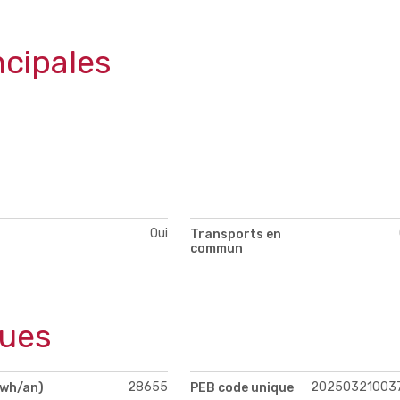
ncipales
Oui
Transports en
commun
ques
28655
20250321003
Kwh/an)
PEB code unique