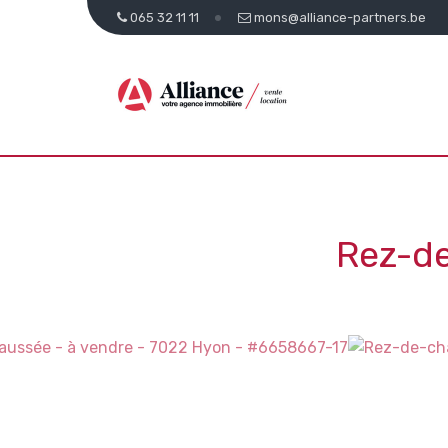
065 32 11 11
mons@alliance-partners.be
Rez-d