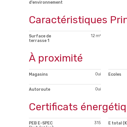
d'environnement
Caractéristiques Pri
12 m²
Surface de
terrasse 1
À proximité
Oui
Magasins
Ecoles
Oui
Autoroute
Certificats énergéti
315
PEB E-SPEC
E total (