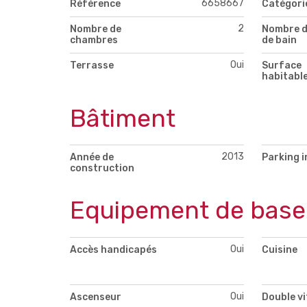
6658667
Référence
Catégori
2
Nombre de
Nombre d
chambres
de bain
Oui
Terrasse
Surface
habitabl
Bâtiment
2013
Année de
Parking i
construction
Equipement de base
Oui
Accès handicapés
Cuisine
Oui
Ascenseur
Double v