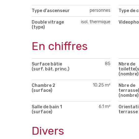
personnes
Type d'ascenseur
Type de c
isol. thermique
Double vitrage
Videopho
(type)
En chiffres
85
Surface bâtie
Nbre de
(surf. bât. princ.)
toilette(s
(nombre)
10.25 m²
Chambre 2
Nbre de
(surface)
terrasse(
(nombre)
6.1 m²
Salle de bain 1
Orientati
(surface)
terrasse 
Divers