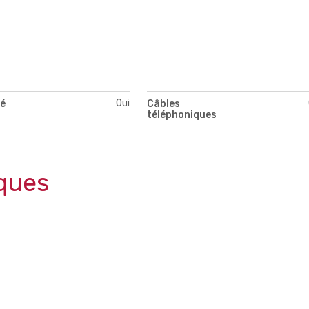
Oui
té
Câbles
téléphoniques
ques