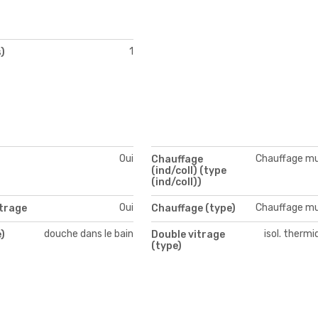
1
)
Oui
Chauffage mu
Chauffage
(ind/coll) (type
(ind/coll))
Oui
Chauffage mu
itrage
Chauffage (type)
douche dans le bain
isol. therm
)
Double vitrage
(type)