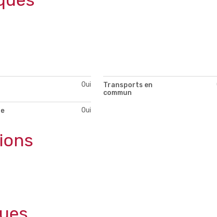
Oui
Transports en
commun
Oui
te
tions
ques