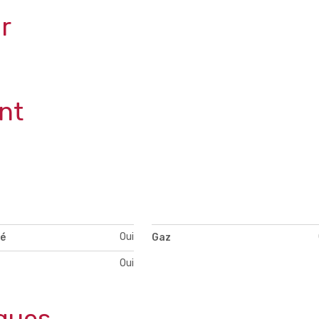
r
nt
Oui
té
Gaz
Oui
ques