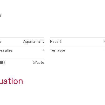
u
Appartement
e
Meublé
1
e salles
Terrasse
à l'acte
lité
uation