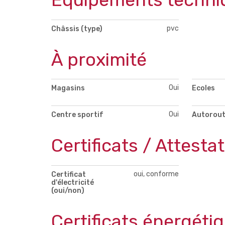
pvc
Châssis (type)
À proximité
Oui
Magasins
Ecoles
Oui
Centre sportif
Autorou
Certificats / Attesta
oui, conforme
Certificat
d'électricité
(oui/non)
Certificats énergéti