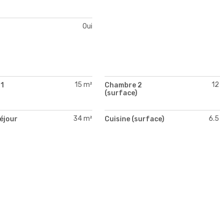
Oui
15 m²
12
1
Chambre 2
)
(surface)
34 m²
6.5
séjour
Cuisine (surface)
)