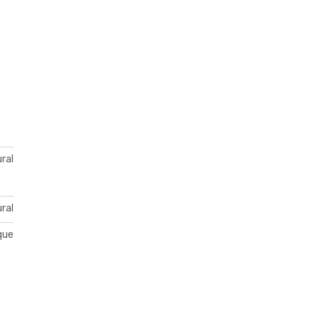
ral
ral
ique