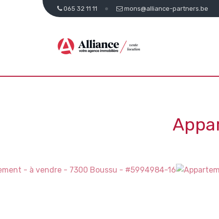
065 32 11 11
mons@alliance-partners.be
Appa