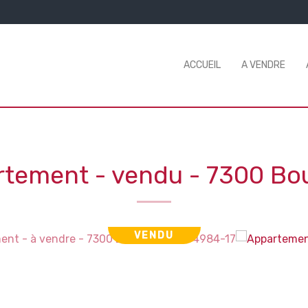
ACCUEIL
A VENDRE
rtement - vendu
-
7300 Bo
VENDU