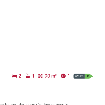
2
1
90 m²
1
ppartement dans une résidence récente.