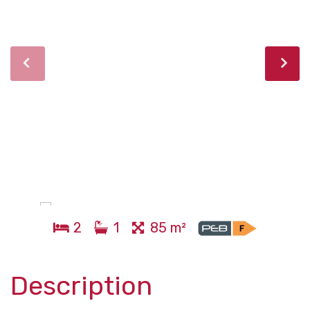
2
1
85 m²
Description