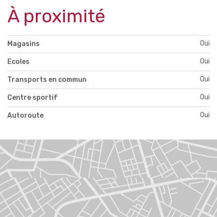
À proximité
Oui
Magasins
Oui
Ecoles
Oui
Transports en commun
Oui
Centre sportif
Oui
Autoroute