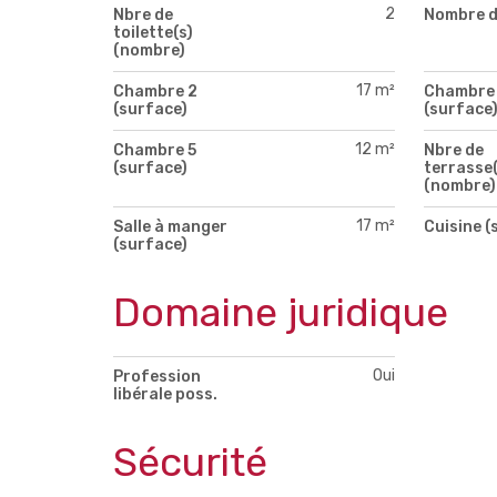
2
Nbre de
Nombre d
toilette(s)
(nombre)
17 m²
Chambre 2
Chambre
(surface)
(surface
12 m²
Chambre 5
Nbre de
(surface)
terrasse(
(nombre)
17 m²
Salle à manger
Cuisine (
(surface)
Domaine juridique
Oui
Profession
libérale poss.
Sécurité