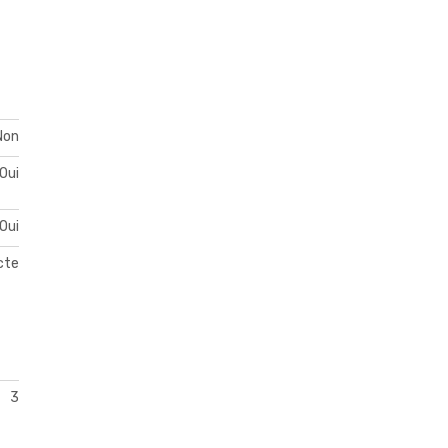
Non
Oui
Oui
acte
3