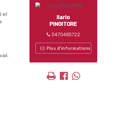
é et
Ilario
s
PINGITORE
0470485722
Plus d'informations
ail.