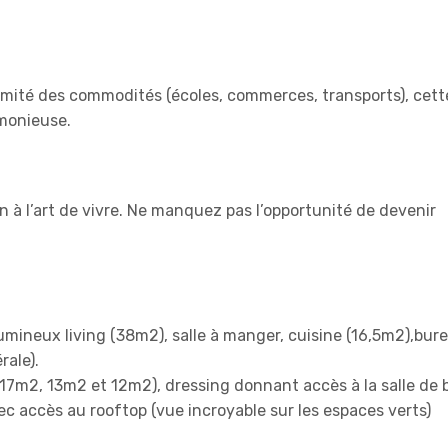
ximité des commodités (écoles, commerces, transports), cett
rmonieuse.
on à l’art de vivre. Ne manquez pas l’opportunité de devenir
umineux living (38m2), salle à manger, cuisine (16,5m2),bur
rale).
17m2, 13m2 et 12m2), dressing donnant accès à la salle de b
c accès au rooftop (vue incroyable sur les espaces verts)