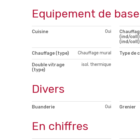
Equipement de base
Oui
Cuisine
Chauffag
(ind/coll)
(ind/coll)
Chauffage mural
Chauffage (type)
Type de c
isol. thermique
Double vitrage
(type)
Divers
Oui
Buanderie
Grenier
En chiffres