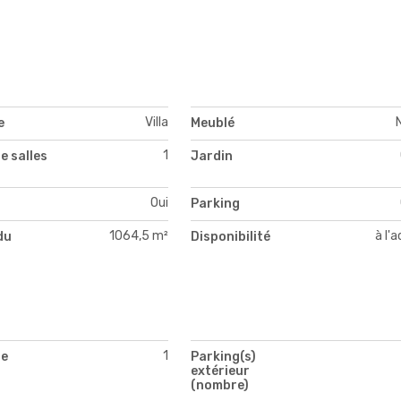
Villa
e
Meublé
1
e salles
Jardin
Oui
Parking
1064,5 m²
à l'
du
Disponibilité
1
de
Parking(s)
extérieur
(nombre)