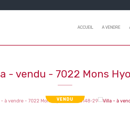
ACCUEIL
A VENDRE
lla - vendu
-
7022 Mons Hy
VENDU