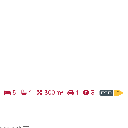
5
1
300 m²
1
3
n de crédit***