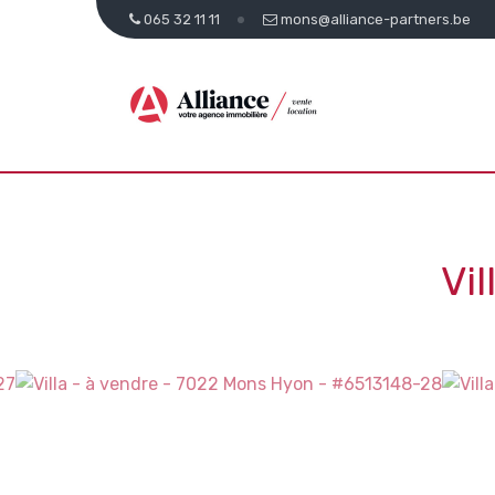
065 32 11 11
mons@alliance-partners.be
Vi