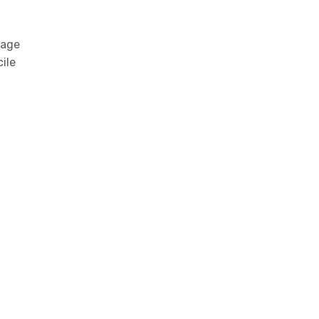
fage
ile