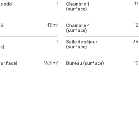
1
17
e sdd
Chambre 1
(surface)
13 m²
12
 3
Chambre 4
)
(surface)
1
38
Salle de séjour
s)
(surface)
16.5 m²
10
surface)
Bureau (surface)