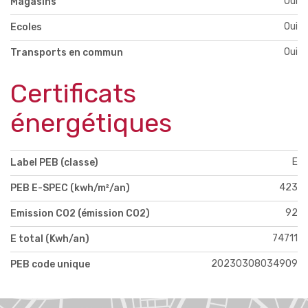
Oui
Magasins
Oui
Ecoles
Oui
Transports en commun
Certificats
énergétiques
E
Label PEB (classe)
423
PEB E-SPEC (kwh/m²/an)
92
Emission CO2 (émission CO2)
74711
E total (Kwh/an)
‭20230308034909‬
PEB code unique