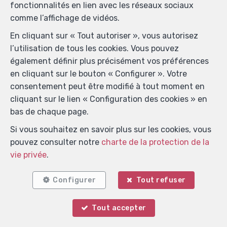
clients
fonctionnalités en lien avec les réseaux sociaux
comme l’affichage de vidéos.
En cliquant sur « Tout autoriser », vous autorisez
Notre entreprise est adhérente à Opinion System,
l’utilisation de tous les cookies. Vous pouvez
institut de sondage indépendant pour professionnels
également définir plus précisément vos préférences
de l'habitat, certifié ISO 20252, vous garantissant des
en cliquant sur le bouton « Configurer ». Votre
avis clients authentiques. Plutôt que d'essayer de vous
consentement peut être modifié à tout moment en
convaincre de nous choisir, laissons nos clients
cliquant sur le lien « Configuration des cookies » en
s'exprimer. Cliquez sur les étoiles ci-dessous pour
bas de chaque page.
consulter leurs témoignages !
Si vous souhaitez en savoir plus sur les cookies, vous
pouvez consulter notre
charte de la protection de la
vie privée
.
Configurer
Tout refuser
Inscrivez-vous pour
Tout accepter
recevoir la liste de